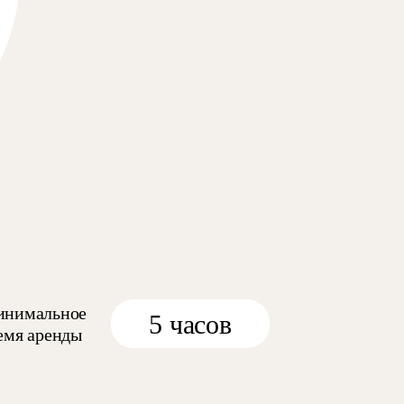
нимальное
5
часов
емя аренды