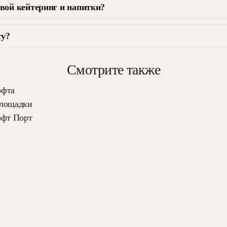
вой кейтеринг и напитки?
ту?
Смотрите также
офта
площадки
офт Порт