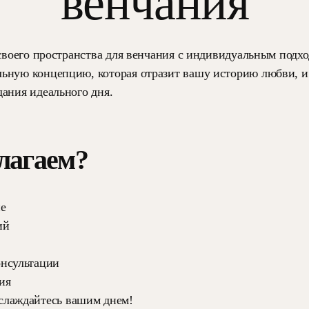
венчания
у своего пространства для венчания с индивидуальным подх
льную концепцию, которая отразит вашу историю любви, и
дания идеального дня.
лагаем?
е
ий
онсультации
ия
слаждайтесь вашим днем!